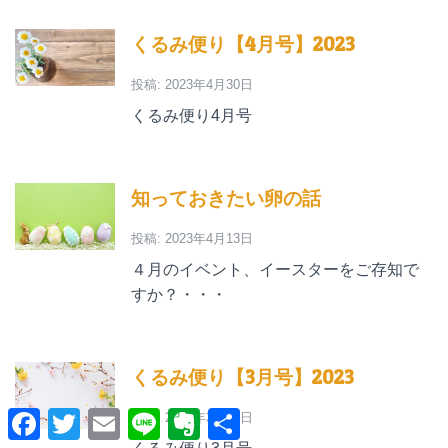
くるみ便り【4月号】2023
投稿: 2023年4月30日
くるみ便り4月号
知っておきたい卵の話
投稿: 2023年4月13日
４月のイベント、イースターをご存知で
すか？・・・
くるみ便り【3月号】2023
F
T
E
L
E
共
投稿: 2023年3月31日
a
w
m
i
v
有