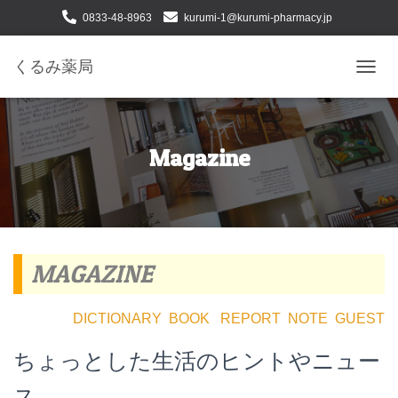
0833-48-8963
kurumi-1@kurumi-pharmacy.jp
下松市せせらぎ町二丁目１番24号
くるみ薬局
ナ
ビ
ゲ
ー
シ
Magazine
ョ
ン
を
切
り
替
MAGAZINE
え
DICTIONARY
BOOK
REPORT
NOTE
GUEST
ちょっとした生活のヒントやニュー
ス、