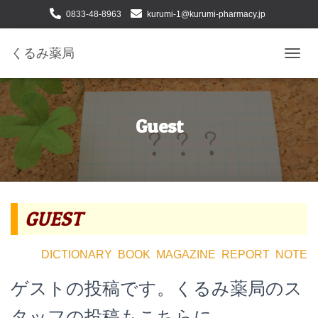
0833-48-8963
kurumi-1@kurumi-pharmacy.jp
下松市せせらぎ町二丁目１番24号
くるみ薬局
ナ
ビ
ゲ
ー
シ
Guest
ョ
ン
を
切
り
替
GUEST
え
DICTIONARY
BOOK
MAGAZINE
REPORT
NOTE
ゲストの投稿です。くるみ薬局のス
タッフの投稿もこちらに。