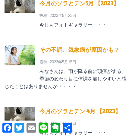
今月のソラとテン5月 【2023】
投稿: 2023年5月23日
今月もフォトギャラリー・・・
その不調、気象病が原因かも？
投稿: 2023年5月15日
みなさんは、雨が降る前に頭痛がする、
季節の変わり目に体調を崩しやすいと感
じたことはありませんか？・・・
今月のソラとテン 4月 【2023】
投稿: 2023年4月21日
F
T
E
L
E
共
a
w
m
i
v
有
今月もフォトギャラリー・・・