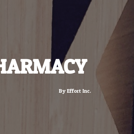
HARMACY
By Effort Inc.