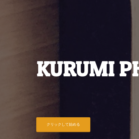
KURUMI P
クリックして始める