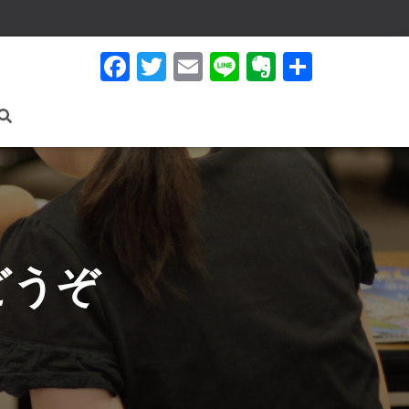
F
T
E
Li
E
共
a
wi
m
n
v
有
c
tt
ail
e
er
e
er
n
b
ot
o
e
o
k
どうぞ