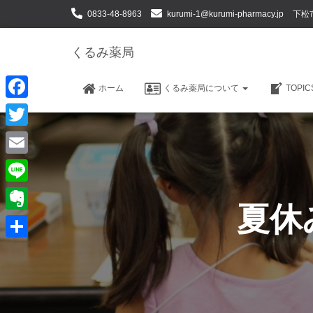
0833-48-8963
kurumi-1@kurumi-pharmacy.jp
下松
くるみ薬局
ホーム
くるみ薬局について
TOPI
F
a
T
c
w
E
e
i
m
L
b
t
夏休
a
i
o
E
t
i
n
o
v
e
共
l
e
k
e
r
有
r
n