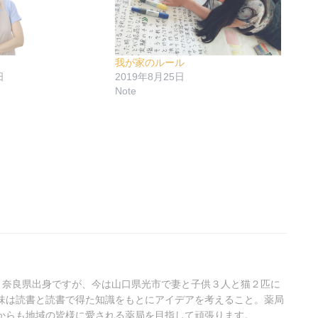
我が家のルール
日
2019年8月25日
Note
。奈良県出身ですが、今は山口県光市で妻と子供３人と猫２匹に
味は読書と読書で得た知識をもとにアイデアを考えること。薬局
からも地域の皆様に愛される薬局を目指して頑張ります。