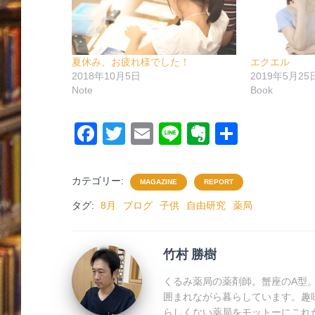
夏休み、お疲れ様でした！
エクエル
2018年10月5日
2019年5月25
Note
Book
F
T
E
Li
E
共
a
wi
m
n
v
有
c
tt
ail
e
er
カテゴリー:
MAGAZINE
REPORT
e
er
n
タグ:
8月
ブログ
子供
自由研究
薬局
b
ot
o
e
竹村 勝樹
o
くるみ薬局の薬剤師。蟹座のA型
k
囲まれながら暮らしています。趣
らしくない薬局をモットーにこれ