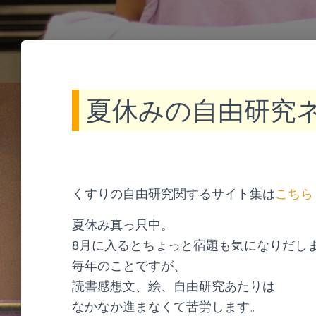
o
t
e
夏休みの自由研究
くすりの自由研究関するサイト集は
こちら
夏休み真っ只中。
8月に入るとちょっと宿題も気になりだし
毎年のことですが、
読書感想文、絵、自由研究あたりは
なかなか進まなくて苦労します。