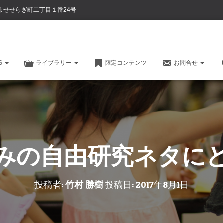
市せせらぎ町二丁目１番24号
CS
ライブラリー
限定コンテンツ
お問合せ
みの自由研究ネタに
投稿者:
竹村 勝樹
投稿日:
2017年8月1日