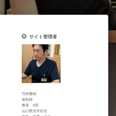
サイト管理者
竹村勝樹
薬剤師
蟹座、A型
山口県光市在住