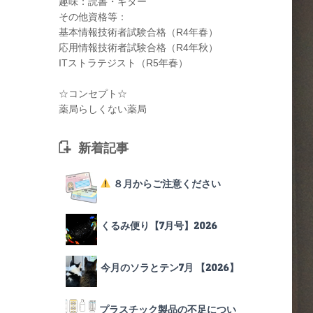
趣味：読書・ギター
その他資格等：
基本情報技術者試験合格（R4年春）
応用情報技術者試験合格（R4年秋）
ITストラテジスト（R5年春）
☆コンセプト☆
薬局らしくない薬局
新着記事
８月からご注意ください
くるみ便り【7月号】2026
今月のソラとテン7月 【2026】
プラスチック製品の不足につい