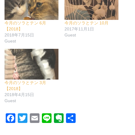
今月のソラとテン 6月
今月のソラとテン 10月
【2018】
2017年11月1日
2018年7月15日
Guest
Guest
今月のソラとテン 3月
【2018】
2018年4月15日
Guest
F
T
E
Li
E
共
a
wi
m
n
v
有