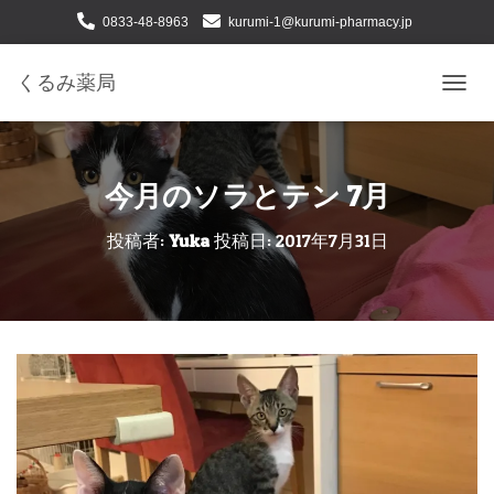
0833-48-8963
kurumi-1@kurumi-pharmacy.jp
下松市せせらぎ町二丁目１番24号
くるみ薬局
ナ
ビ
ゲ
ー
シ
今月のソラとテン 7月
ョ
ン
投稿者:
Yuka
投稿日:
2017年7月31日
を
切
り
替
え