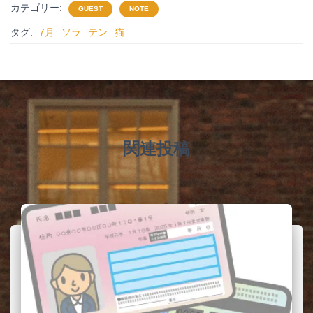
c
tt
ail
e
er
カテゴリー:
GUEST
NOTE
e
er
n
タグ:
7月
ソラ
テン
猫
b
ot
o
e
o
k
関連投稿