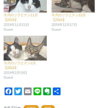
今月のソラとテン11月
今月のソラとテン12月
【2024】
【2024】
2024年11月21日
2024年12月17日
Guest
Guest
今月のソラとテン2月
【2024】
2024年2月19日
Guest
F
T
E
Li
E
共
a
wi
m
n
v
有
c
tt
ail
e
er
カテゴリー:
GUEST
NOTE