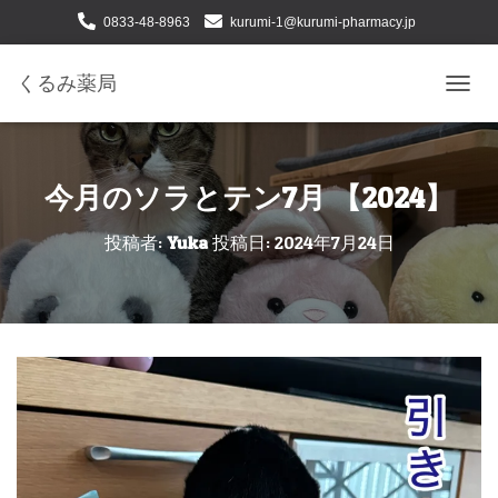
0833-48-8963
kurumi-1@kurumi-pharmacy.jp
下松市せせらぎ町二丁目１番24号
くるみ薬局
ナ
ビ
ゲ
ー
シ
今月のソラとテン7月 【2024】
ョ
ン
投稿者:
Yuka
投稿日:
2024年7月24日
を
切
り
替
え