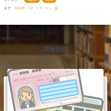
e
er
n
タグ:
2024年
7月
ソラ
テン
猫
b
ot
o
e
o
k
関連投稿