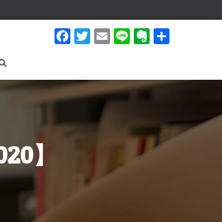
F
T
E
Li
E
共
a
wi
m
n
v
有
c
tt
ail
e
er
e
er
n
b
ot
o
e
o
k
020】