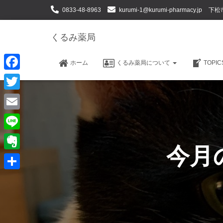
0833-48-8963
kurumi-1@kurumi-pharmacy.jp
下松
くるみ薬局
ホーム
くるみ薬局について
TOPI
F
a
T
c
w
E
e
i
m
L
b
t
今月の
a
i
o
E
t
i
n
o
v
e
共
l
e
k
e
r
有
r
n