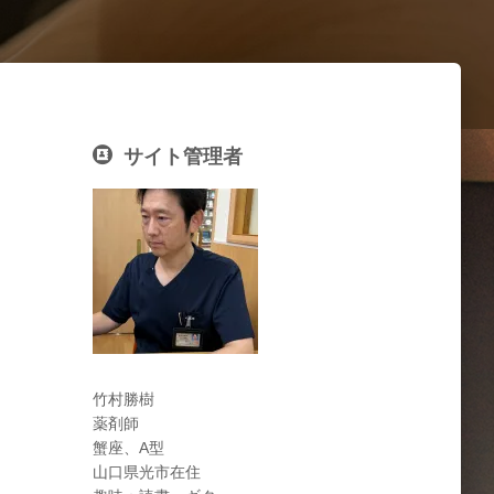
サイト管理者
竹村勝樹
薬剤師
蟹座、A型
山口県光市在住