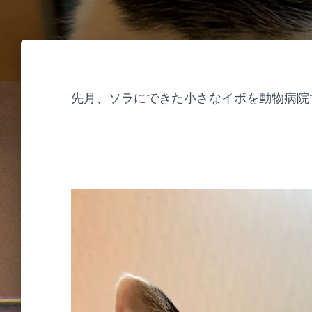
o
t
e
先月、ソラにできた小さなイボを動物病院