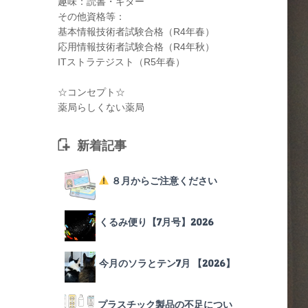
趣味：読書・ギター
その他資格等：
基本情報技術者試験合格（R4年春）
応用情報技術者試験合格（R4年秋）
ITストラテジスト（R5年春）
☆コンセプト☆
薬局らしくない薬局
新着記事
８月からご注意ください
くるみ便り【7月号】2026
今月のソラとテン7月 【2026】
プラスチック製品の不足につい