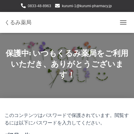
0833-48-8963
kurumi-1@kurumi-pharmacy.jp
下松市せせらぎ町二丁目１番24号
くるみ薬局
ナ
ビ
ゲ
ー
シ
保護中: いつもくるみ薬局をご利用
ョ
ン
いただき、ありがとうございま
を
す！
切
り
替
え
このコンテンツはパスワードで保護されています。閲覧す
るには以下にパスワードを入力してください。