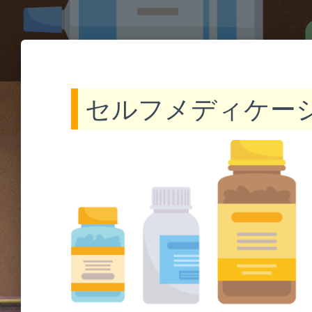
o
t
e
セルフメディケ