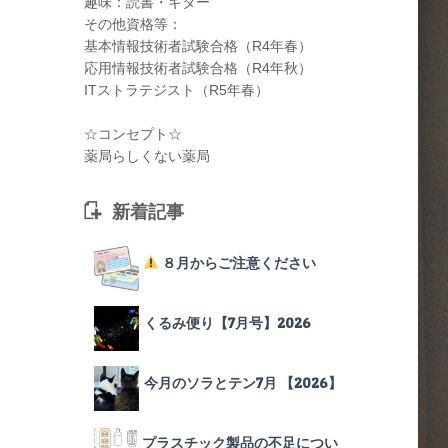
趣味：読書・ギター
その他資格等：
基本情報技術者試験合格（R4年春）
応用情報技術者試験合格（R4年秋）
ITストラテジスト（R5年春）
☆コンセプト☆
薬局らしくない薬局
新着記事
８月からご注意ください
くるみ便り【7月号】2026
今月のソラとテン7月 【2026】
プラスチック製品の不足につい