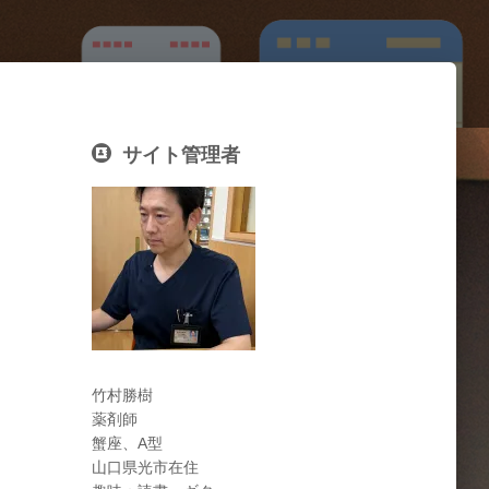
サイト管理者
竹村勝樹
薬剤師
蟹座、A型
山口県光市在住