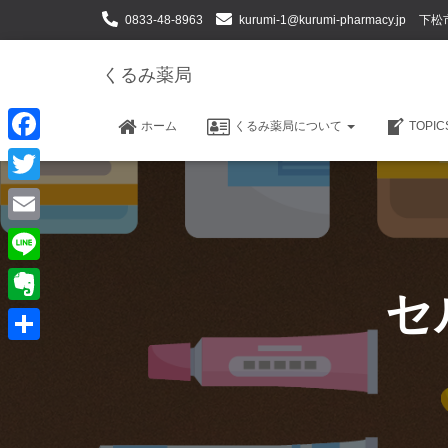
0833-48-8963
kurumi-1@kurumi-pharmacy.jp
下松
くるみ薬局
ホーム
くるみ薬局について
TOPI
F
a
T
c
w
E
e
i
m
L
b
t
セ
a
i
o
E
t
i
n
o
v
e
共
l
e
k
e
r
有
r
n