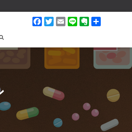
F
T
E
Li
E
共
a
wi
m
n
v
有
c
tt
ail
e
er
e
er
n
b
ot
o
e
o
k
ョン