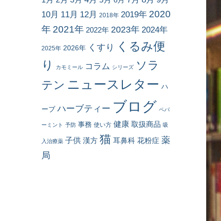
2020
10月
11月
12月
2019年
2018年
年
2021年
2023年
2024年
2022年
くるみ便
くすり
2026年
2025年
り
ソラ
コラム
カモミール
シリーズ
ニュースレター
テン
ハ
ブログ
ハーブティー
ーブ
ペパ
健康
事務
取扱商品
使い方
ーミント
予防
吸
猫
薬
子供
耳鼻科
花粉症
漢方
入治療薬
局