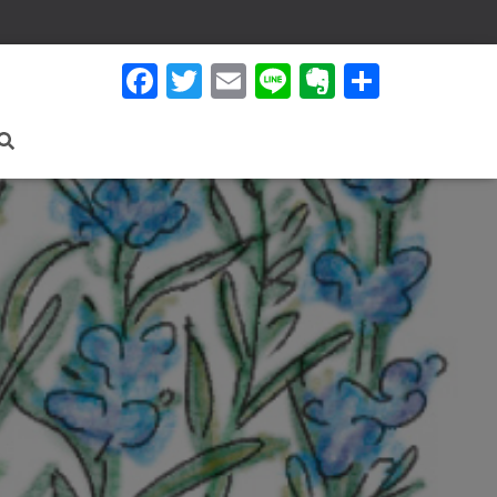
F
T
E
Li
E
共
a
wi
m
n
v
有
c
tt
ail
e
er
e
er
n
b
ot
o
e
o
k