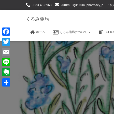
0833-48-8963
kurumi-1@kurumi-pharmacy.jp
下松
くるみ薬局
ホーム
くるみ薬局について
TOPI
F
a
T
c
w
E
e
i
m
L
b
t
a
i
o
E
t
i
n
o
v
e
共
l
e
k
e
r
有
r
n