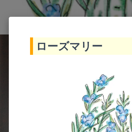
o
t
e
ローズマリー