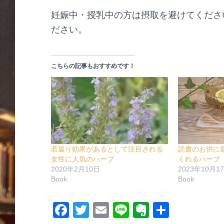
妊娠中・授乳中の方は摂取を避けてくださ
ださい。
こちらの記事もおすすめです！
若返り効果があるとして注目される
読書のお供に
女性に人気のハーブ
くれるハーブ
2020年2月10日
2023年10月1
Book
Book
F
T
E
Li
E
共