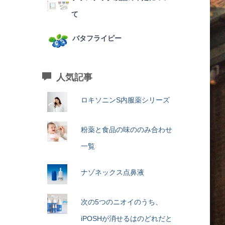
て
バタフライピー
人気記事
ロキソニンS内服薬シリーズ
粉薬と食品の味ののみ合わせ
一覧
ナゾネックス点鼻液
次の5つのニオイのうち、
iPOSHが消せるはのどれだと