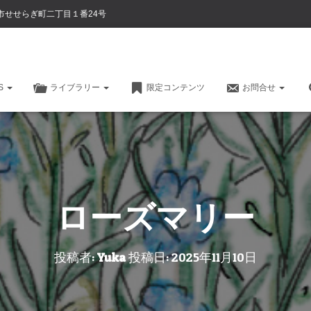
市せせらぎ町二丁目１番24号
CS
ライブラリー
限定コンテンツ
お問合せ
ローズマリー
投稿者:
Yuka
投稿日:
2025年11月10日