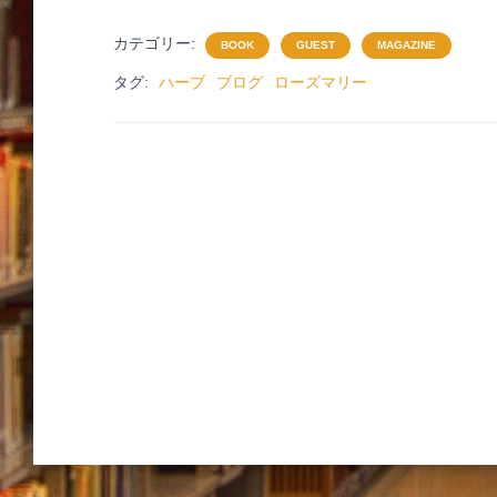
a
wi
m
n
v
有
c
tt
ail
e
er
カテゴリー:
BOOK
GUEST
MAGAZINE
e
er
n
タグ:
ハーブ
ブログ
ローズマリー
b
ot
o
e
o
k