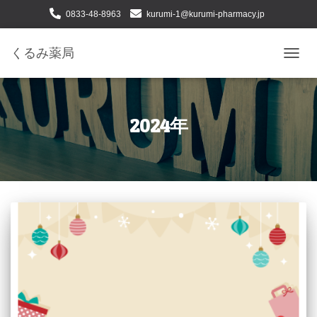
0833-48-8963
kurumi-1@kurumi-pharmacy.jp
下松市せせらぎ町二丁目１番24号
くるみ薬局
ナ
ビ
ゲ
ー
シ
2024年
ョ
ン
を
切
り
替
え