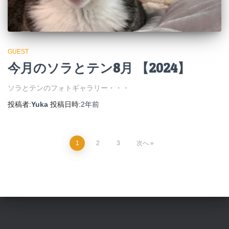
GUEST
今月のソラとテン8月 【2024】
ソラとテンのフォトギャラリー・・・
投稿者:
Yuka
投稿日時:
2年
前
投
1
2
3
次へ
稿
の
ペ