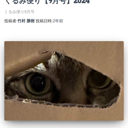
くるみ便り【9月号】2024
くるみ便り9月号
投稿者:
竹村 勝樹
投稿日時:
2年
前