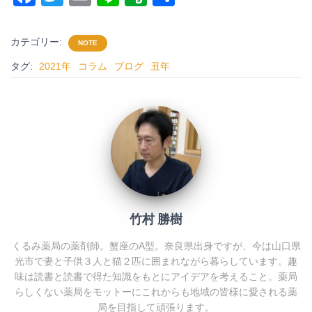
a
wi
m
n
v
有
c
tt
ail
e
er
カテゴリー:
NOTE
e
er
n
タグ:
2021年
コラム
ブログ
丑年
b
ot
o
e
o
k
竹村 勝樹
くるみ薬局の薬剤師。蟹座のA型。奈良県出身ですが、今は山口県
光市で妻と子供３人と猫２匹に囲まれながら暮らしています。趣
味は読書と読書で得た知識をもとにアイデアを考えること。薬局
らしくない薬局をモットーにこれからも地域の皆様に愛される薬
局を目指して頑張ります。