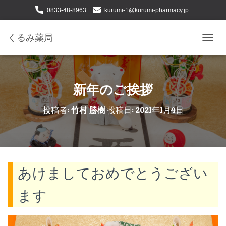
0833-48-8963
kurumi-1@kurumi-pharmacy.jp
下松市せせらぎ町二丁目１番24号
くるみ薬局
ナ
ビ
ゲ
ー
シ
新年のご挨拶
ョ
ン
投稿者:
竹村 勝樹
投稿日:
2021年1月4日
を
切
り
替
え
あけましておめでとうござい
ます